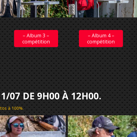
– Album 3 –
– Album 4 –
compétition
compétition
1/07 DE 9H00 À 12H00.
hotos à 100%
.