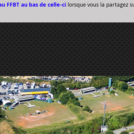
u FFBT au bas de celle-ci
lorsque vous la partagez su