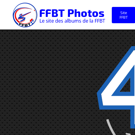
Site
FFBT