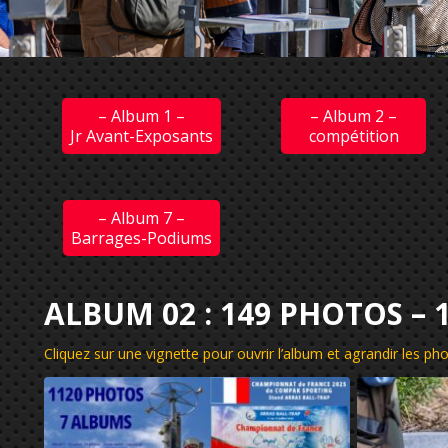
– Album 1 –
– Album 2 –
Jr Avant-Exposants
compétition
– Album 7 –
Barrages-Podiums
ALBUM 02 : 149 PHOTOS – 1
Cliquez sur une vignette pour ouvrir l’album et agrandir les p