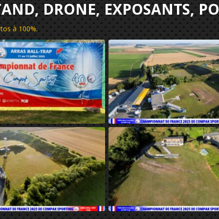
STAND, DRONE, EXPOSANTS, P
hotos à 100%
.