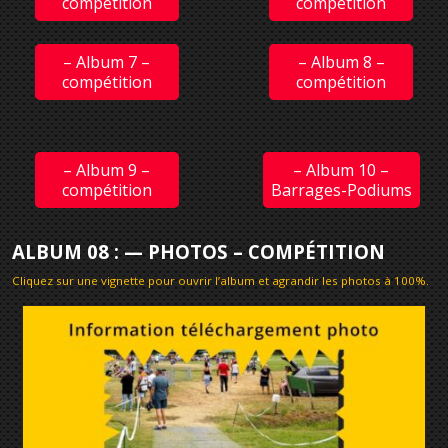
compétition
compétition
– Album 7 –
– Album 8 –
compétition
compétition
– Album 9 –
– Album 10 –
compétition
Barrages-Podiums
ALBUM 08 : — PHOTOS – COMPÉTITION
Cliquez sur une vignette pour ouvrir l’album et agrandir les photos à 100%
.