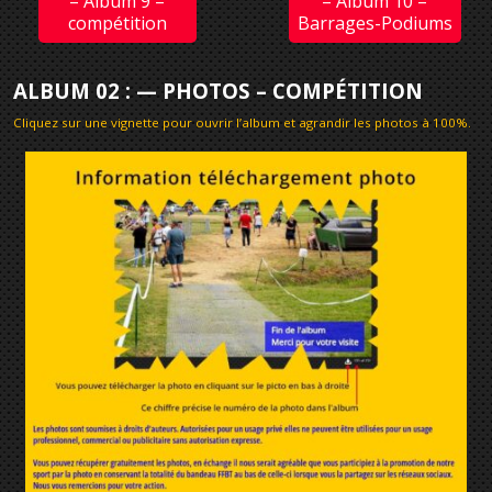
– Album 9 –
– Album 10 –
compétition
Barrages-Podiums
ALBUM 02 : — PHOTOS – COMPÉTITION
Cliquez sur une vignette pour ouvrir l’album et agrandir les photos à 100%
.