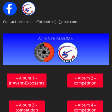
Contact technique : ffbtphotos[at]gmail.com
.
– Album 1 –
– Album 2 –
Jr Avant-Exposants
compétition
– Album 3 –
– Album 4 –
compétition
compétition