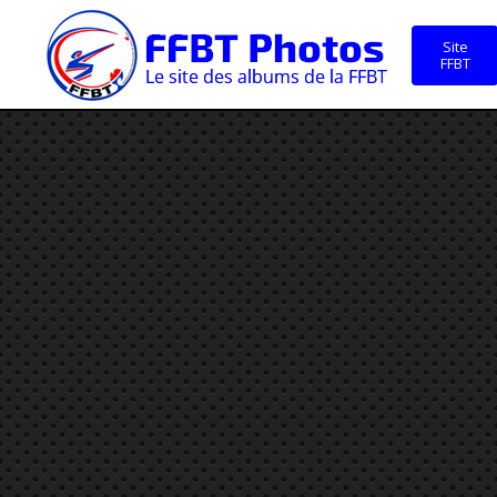
Site
FFBT