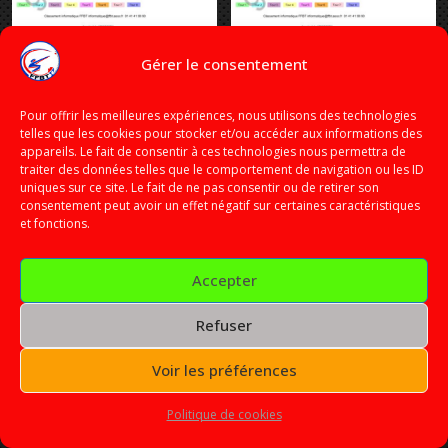
Gérer le consentement
Pour offrir les meilleures expériences, nous utilisons des technologies
telles que les cookies pour stocker et/ou accéder aux informations des
appareils. Le fait de consentir à ces technologies nous permettra de
traiter des données telles que le comportement de navigation ou les ID
uniques sur ce site. Le fait de ne pas consentir ou de retirer son
consentement peut avoir un effet négatif sur certaines caractéristiques
et fonctions.
Accepter
Refuser
Voir les préférences
ALBUM 07 : 240 PHOTOS – COMPÉTITION
FOSSE H : 18/08/2024 DE 10H10 À 12H51.
Politique de cookies
Cliquez sur une vignette pour ouvrir l’album et agrandir les photos à 100%
.